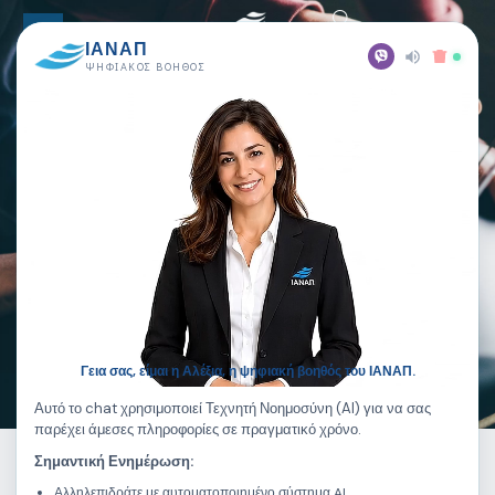
ΙΑΝΑΠ
ΨΗΦΙΑΚΌΣ ΒΟΗΘΌΣ
💄 Δωρεάν Παρουσίαση:
Εισαγωγή στις Βασικές Τεχνικές
Μακιγιάζ
Γεια σας, είμαι η Αλέξια, η ψηφιακή βοηθός του ΙΑΝΑΠ.
Αυτό το chat χρησιμοποιεί Τεχνητή Νοημοσύνη (AI) για να σας
παρέχει άμεσες πληροφορίες σε πραγματικό χρόνο.
Σημαντική Ενημέρωση:
Αλληλεπιδράτε με αυτοματοποιημένο σύστημα AI.