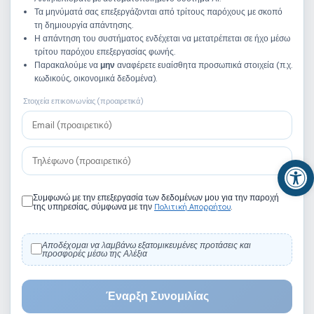
Τα μηνύματά σας επεξεργάζονται από τρίτους παρόχους με σκοπό
τη δημιουργία απάντησης.
Η απάντηση του συστήματος ενδέχεται να μετατρέπεται σε ήχο μέσω
τρίτου παρόχου επεξεργασίας φωνής.
Παρακαλούμε να
μην
αναφέρετε ευαίσθητα προσωπικά στοιχεία (π.χ.
κωδικούς, οικονομικά δεδομένα).
Στοιχεία επικοινωνίας (προαιρετικά)
Αν
Συμφωνώ με την επεξεργασία των δεδομένων μου για την παροχή
12 Νοεμβρίου, 2025
Πολιτική Απορρήτου
της υπηρεσίας, σύμφωνα με την
.
💄 Δωρεάν Παρουσίαση: Εισαγωγή στις
Αποδέχομαι να λαμβάνω εξατομικευμένες προτάσεις και
Βασικές Τεχνικές Μακιγιάζ
προσφορές μέσω της Αλέξια
Θες να μάθεις τα μυστικά του μακιγιάζ και να
αναδείξεις τη φυσική σου ομορφιά;
Έναρξη Συνομιλίας