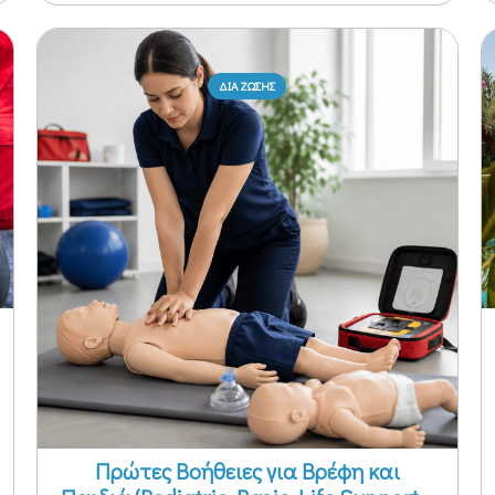
ΔΙΑ ΖΩΣΗΣ
ΕΞ' ΑΠΟΣΤΑΣΕΩΣ - ΔΙΑ ΖΩΣΗΣ
Πρώτες Βοήθειες για Βρέφη και