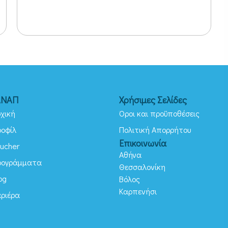
ΑΝΑΠ
Χρήσιμες Σελίδες
χική
Όροι και προϋποθέσεις
ροφίλ
Πολιτική Απορρήτου
Επικοινωνία
ucher
Αθήνα
ρογράμματα
Θεσσαλονίκη
og
Βόλος
Καρπενήσι
αριέρα