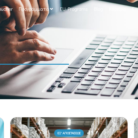
oucher
Προγράμματα
EU Programs
Blog
Καριέρα
Επ
ΕΞ' ΑΠΟΣΤΑΣΕΩΣ