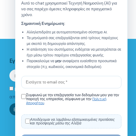
Αυτό το chat χρησιμοποιεί Τεχνητή Νοημοσύνη (AI) για
να σας παρέχει άμεσες πληροφορίες σε πραγματικό
χρόνο.
Σημαντική Ενημέρωση:
Αλληλεπιδράτε με αυτοματοποιημένο σύστημα AI.
Τα μηνύματά σας επεξεργάζονται από τρίτους παρόχους
με σκοπό τη δημιουργία απάντησης.
Η απάντηση του συστήματος ενδέχεται να μετατρέπεται σε
ήχο μέσω τρίτου παρόχου επεξεργασίας φωνής.
Εγγραφείτε στο Newsletter
Παρακαλούμε να
μην
αναφέρετε ευαίσθητα προσωπικά
στοιχεία (π.χ. κωδικούς, οικονομικά δεδομένα).
Eνημερώθηκα για την
πολιτική
Συμφωνώ με την επεξεργασία των δεδομένων μου για την
απορρήτου.
Πολιτική
παροχή της υπηρεσίας, σύμφωνα με την
Απορρήτου
.
Τι είναι το ΙΑΝΑΠ?
Πού βρίσκεστε;
Ποιό είναι το ωράριο λε
Εγγραφή
Αποδέχομαι να λαμβάνω εξατομικευμένες προτάσεις
και προσφορές μέσω της Αλέξια
0 / 150