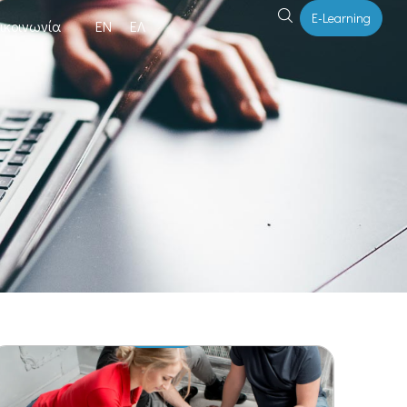
E-Learning
ικοινωνία
ΕΝ
ΕΛ
ΔΙΑ ΖΩΣΗΣ