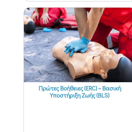
Πρώτες Βοήθειες (ERC) – Βασική
Υποστήριξη Ζωής (BLS)