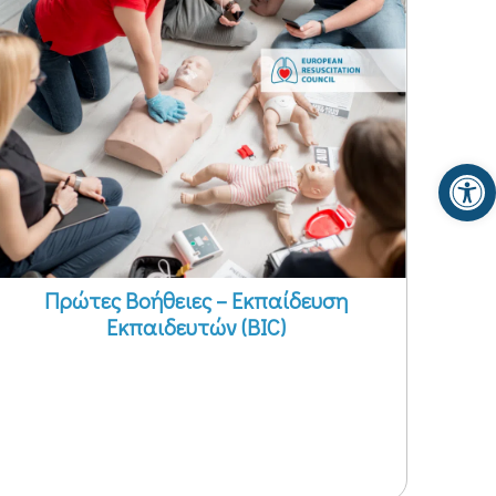
Αν
Πρώτες Βοήθειες – Εκπαίδευση
Εκπαιδευτών (BIC)
ΕΞ' ΑΠΟΣΤΑΣΕΩΣ - ΔΙΑ ΖΩΣΗΣ