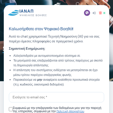
ΙΑΝΑΠ
ΨΗΦΙΑΚΌΣ ΒΟΗΘΌΣ
Καλωσήρθατε στον Ψηφιακό Βοηθό!
Αυτό το chat χρησιμοποιεί Τεχνητή Νοημοσύνη (AI) για να σας
παρέχει άμεσες πληροφορίες σε πραγματικό χρόνο.
Special Education
Σημαντική Ενημέρωση:
Αλληλεπιδράτε με αυτοματοποιημένο σύστημα AI.
Τα μηνύματά σας επεξεργάζονται από τρίτους παρόχους με σκοπό
τη δημιουργία απάντησης.
Η απάντηση του συστήματος ενδέχεται να μετατρέπεται σε ήχο
FOR LIFE
μέσω τρίτου παρόχου επεξεργασίας φωνής.
Παρακαλούμε να
μην
αναφέρετε ευαίσθητα προσωπικά στοιχεία
(π.χ. κωδικούς, οικονομικά δεδομένα).
Συμφωνώ με την επεξεργασία των δεδομένων μου για την παροχή
Πολιτική Απορρήτου
της υπηρεσίας, σύμφωνα με την
.