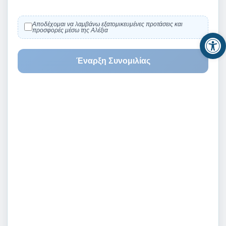
Αποδέχομαι να λαμβάνω εξατομικευμένες προτάσεις και
προσφορές μέσω της Αλέξια
Op
Έναρξη Συνομιλίας
Learning to write “Braille”
AT A DISTANCE