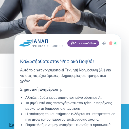
ΙΑΝΑΠ
Chat στο Viber
ΨΗΦΙΑΚΌΣ ΒΟΗΘΌΣ
Νοηματική Γλώσσα
Καλωσήρθατε στον Ψηφιακό Βοηθό!
Αυτό το chat χρησιμοποιεί Τεχνητή Νοημοσύνη (AI) για
να σας παρέχει άμεσες πληροφορίες σε πραγματικό
χρόνο.
Σημαντική Ενημέρωση:
Αλληλεπιδράτε με αυτοματοποιημένο σύστημα AI.
Τα μηνύματά σας επεξεργάζονται από τρίτους παρόχους
με σκοπό τη δημιουργία απάντησης.
Η απάντηση του συστήματος ενδέχεται να μετατρέπεται σε
ήχο μέσω τρίτου παρόχου επεξεργασίας φωνής.
Εγγραφείτε στο Newsletter
Παρακαλούμε να
μην
αναφέρετε ευαίσθητα προσωπικά