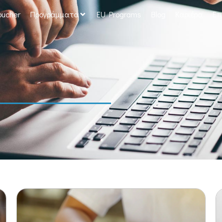
oucher
Προγράμματα
EU Programs
Blog
Καριέρα
Επ
ΔΙΑ ΖΩΣΗΣ