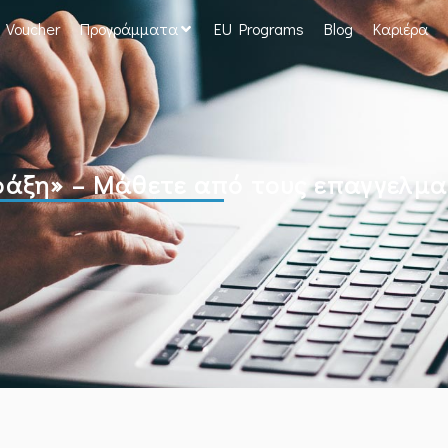
Voucher
Προγράμματα
EU Programs
Blog
Καριέρα
ράξη» – Μάθετε από τους επαγγελμα