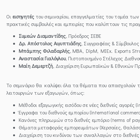
Οι
εισηγητές
του σεμιναρίου, επαγγελματίες του τομέα των 
πρακτικές συμβουλές και εμπειρίες που καλύπτουν τις πρα
Συμεών Διαμαντίδης
, Πρόεδρος ΣΕΒΕ
Δρ. Απόστολος Αιγυπτιάδης
, Συγγραφέας & Σύμβουλος
Μπάμπης Φιλαδαρλής
, MBA, DipM, MIEx. Exports Str
Αναστασία Γιαλόγλου
, Πιστοποιημένο Στέλεχος Διεθνο
Μαίη Δεμερτζή
, Διαχείριση Ευρωπαϊκών & Εθνικών 
Το σεμινάριο θα καλύψει όλα τα θέματα που απασχολούν τ
λειτουργιών των εξαγωγών, όπως:
Μέθοδοι εξαγωγικής εισόδου σε νέες διεθνείς αγορές (i
Έγγραφα του διεθνούς εμπορίου (international commerc
Κανόνες πληρωμών στο διεθνές εμπόριο (terms of pay
Θέματα μεταφοράς εμπορευμάτων (Χερσαίες, Θαλάσσιες,
Διαχείριση του κινδύνου των συναλλαγών στο διεθνές 