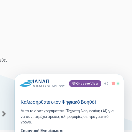
χύει
ΙΑΝΑΠ
Chat στο Viber
ΨΗΦΙΑΚΌΣ ΒΟΗΘΌΣ
Καλωσήρθατε στον Ψηφιακό Βοηθό!
Αυτό το chat χρησιμοποιεί Τεχνητή Νοημοσύνη (AI) για
να σας παρέχει άμεσες πληροφορίες σε πραγματικό
χρόνο.
Σημαντική Ενημέρωση: