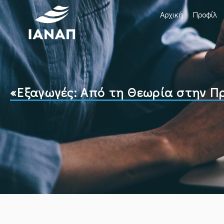
Αρχική
Προφίλ
«Εξαγωγές: Από τη Θεωρία στην Π