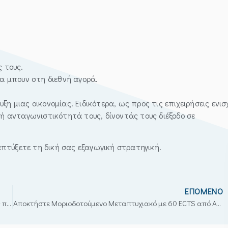
ς τους.
να μπουν στη διεθνή αγορά.
η μιας οικονομίας. Ειδικότερα, ως προς τις επιχειρήσεις ενισ
νή ανταγωνιστικότητά τους, δίνοντάς τους διέξοδο σε
πτύξετε τη δική σας εξαγωγική στρατηγική.
ΕΠΌΜΕΝΟ
«Γίνε στέλεχος ευρωπαϊκών προγραμμάτων – Απογείωσε τις προοπτικές σου»
Αποκτήστε Μοριοδοτούμενο Μεταπτυχιακό με 60 ECTS από Αναγνωρισμένα Ιταλικά Πανεπιστήμια!