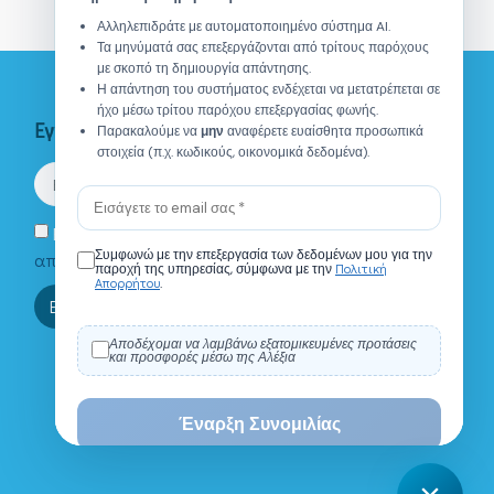
Αλληλεπιδράτε με αυτοματοποιημένο σύστημα AI.
Τα μηνύματά σας επεξεργάζονται από τρίτους παρόχους
με σκοπό τη δημιουργία απάντησης.
Η απάντηση του συστήματος ενδέχεται να μετατρέπεται σε
ήχο μέσω τρίτου παρόχου επεξεργασίας φωνής.
Εγγραφείτε στο Newsletter
Παρακαλούμε να
μην
αναφέρετε ευαίσθητα προσωπικά
στοιχεία (π.χ. κωδικούς, οικονομικά δεδομένα).
Eνημερώθηκα για την
πολιτική
Συμφωνώ με την επεξεργασία των δεδομένων μου για την
απορρήτου.
Πολιτική
παροχή της υπηρεσίας, σύμφωνα με την
Απορρήτου
.
Τι είναι το ΙΑΝΑΠ?
Πού βρίσκεστε;
Ποιό είναι το ωράριο λε
Εγγραφή
Αποδέχομαι να λαμβάνω εξατομικευμένες προτάσεις
και προσφορές μέσω της Αλέξια
0 / 150
Έναρξη Συνομιλίας
Powered by
Flowgeek
Powered by
Flowgeek