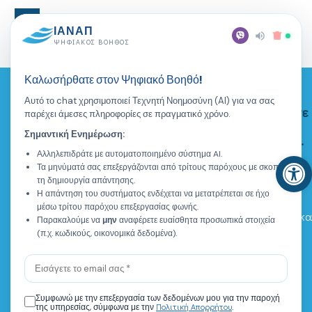
ΙΑΝΑΠ
[qr_claim_page]
ΨΗΦΙΑΚΌΣ ΒΟΗΘΌΣ
Καλωσήρθατε στον Ψηφιακό Βοηθό!
Αυτό το chat χρησιμοποιεί Τεχνητή Νοημοσύνη (AI) για να σας
Εγγραφείτε
Αθήνα
παρέχει άμεσες πληροφορίες σε πραγματικό χρόνο.
ΚΕΝΤΡΟ
ΙΑΝΑΠ
Χρήσιμες
Επικοινωνία
στο
Αρχική
Όροι και
Θεσσαλονίκη
ΔΙΑ ΒΙΟΥ
Σημαντική Ενημέρωση:
Σελίδες
προϋποθέσεις
Newsletter
Βόλος
ΜΑΘΗΣΗΣ
Προφίλ
Αν
Αλληλεπιδράτε με αυτοματοποιημένο σύστημα AI.
Πολιτική
Καρπενήσι
To ΙΑΝΑΠ
Τα μηνύματά σας επεξεργάζονται από τρίτους παρόχους με σκοπό
Voucher
Απορρήτου
δραστηριοποιείται
τη δημιουργία απάντησης.
στο χώρο της
Η απάντηση του συστήματος ενδέχεται να μετατρέπεται σε ήχο
Προγράμματα
μέσω τρίτου παρόχου επεξεργασίας φωνής.
διαχείρισης
Eνημερώθηκα
Blog
Παρακαλούμε να
μην
αναφέρετε ευαίσθητα προσωπικά στοιχεία
ανθρωπίνων
για την
(π.χ. κωδικούς, οικονομικά δεδομένα).
πόρων και
Καριέρα
πολιτική
της
απορρήτου.
επαγγελματικής
κατάρτισης.
Εγγραφή
Συμφωνώ με την επεξεργασία των δεδομένων μου για την παροχή
Πολιτική Απορρήτου
της υπηρεσίας, σύμφωνα με την
.