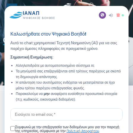
ΙΑΝΑΠ
ΨΗΦΙΑΚΌΣ ΒΟΗΘΌΣ
Καλωσήρθατε στον Ψηφιακό Βοηθό!
Customer IT Service Workshop
Αυτό το chat χρησιμοποιεί Τεχνητή Νοημοσύνη (AI) για να σας
παρέχει άμεσες πληροφορίες σε πραγματικό χρόνο.
Σημαντική Ενημέρωση:
Αλληλεπιδράτε με αυτοματοποιημένο σύστημα AI.
Τα μηνύματά σας επεξεργάζονται από τρίτους παρόχους με σκοπό
τη δημιουργία απάντησης.
Η απάντηση του συστήματος ενδέχεται να μετατρέπεται σε ήχο
μέσω τρίτου παρόχου επεξεργασίας φωνής.
Παρακαλούμε να
μην
αναφέρετε ευαίσθητα προσωπικά στοιχεία
(π.χ. κωδικούς, οικονομικά δεδομένα).
Συμφωνώ με την επεξεργασία των δεδομένων μου για την παροχή
Πολιτική Απορρήτου
της υπηρεσίας, σύμφωνα με την
.