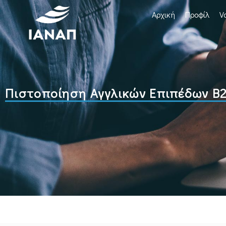
Αρχική
Προφίλ
V
Πιστοποίηση Αγγλικών Επιπέδων Β2