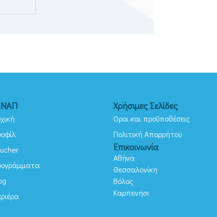
ΑΝΑΠ
Χρήσιμες Σελίδες
χική
Όροι και προϋποθέσεις
ροφίλ
Πολιτική Απορρήτου
Επικοινωνία
ucher
Αθήνα
ρογράμματα
Θεσσαλονίκη
og
Βόλος
Καρπενήσι
αριέρα