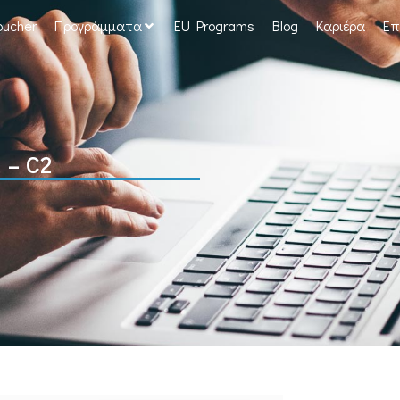
oucher
Προγράμματα
EU Programs
Blog
Καριέρα
Επ
 – C2