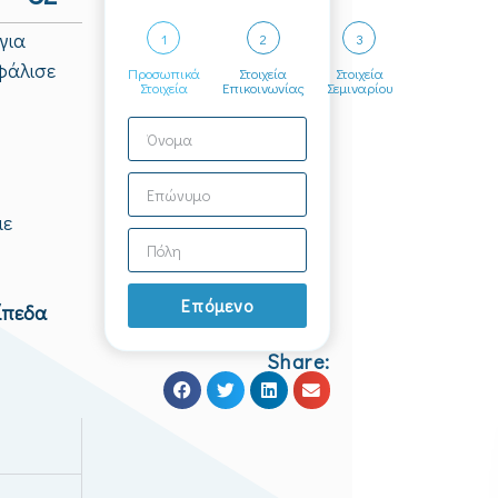
για
1
2
3
φάλισε
Προσωπικά
Στοιχεία
Στοιχεία
Στοιχεία
Επικοινωνίας
Σεμιναρίου
με
Επόμενο
ίπεδα
Share: