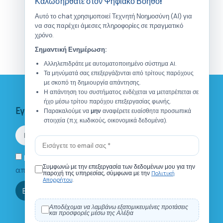
Καλωσήρθατε στον Ψηφιακό Βοηθό!
Αυτό το chat χρησιμοποιεί Τεχνητή Νοημοσύνη (AI) για
να σας παρέχει άμεσες πληροφορίες σε πραγματικό
χρόνο.
Σημαντική Ενημέρωση:
Αλληλεπιδράτε με αυτοματοποιημένο σύστημα AI.
Τα μηνύματά σας επεξεργάζονται από τρίτους παρόχους
με σκοπό τη δημιουργία απάντησης.
Η απάντηση του συστήματος ενδέχεται να μετατρέπεται σε
ήχο μέσω τρίτου παρόχου επεξεργασίας φωνής.
Εγγραφείτε στο Newsletter
Παρακαλούμε να
μην
αναφέρετε ευαίσθητα προσωπικά
στοιχεία (π.χ. κωδικούς, οικονομικά δεδομένα).
Eνημερώθηκα για την
πολιτική
Συμφωνώ με την επεξεργασία των δεδομένων μου για την
απορρήτου.
Πολιτική
παροχή της υπηρεσίας, σύμφωνα με την
Απορρήτου
.
Τι είναι το ΙΑΝΑΠ?
Πού βρίσκεστε;
Ποιό είναι το ωράριο λε
Εγγραφή
Αποδέχομαι να λαμβάνω εξατομικευμένες προτάσεις
και προσφορές μέσω της Αλέξια