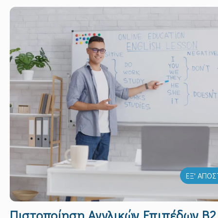
ΕΞ' ΑΠΟ
Πιστοποίηση Αγγλικών Επιπέδων Β2