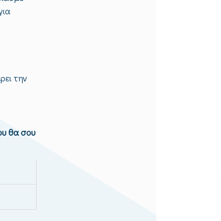
για
ρει την
ου θα σου