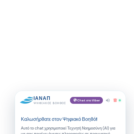
ΙΑΝΑΠ
Chat στο Viber
ΨΗΦΙΑΚΌΣ ΒΟΗΘΌΣ
Καλωσήρθατε στον Ψηφιακό Βοηθό!
Αυτό το chat χρησιμοποιεί Τεχνητή Νοημοσύνη (AI) για
να σας παρέχει άμεσες πληροφορίες σε πραγματικό