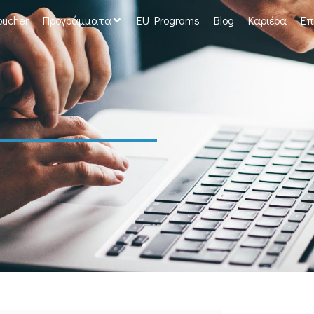
oucher
Προγράμματα
EU Programs
Blog
Καριέρα
Επ