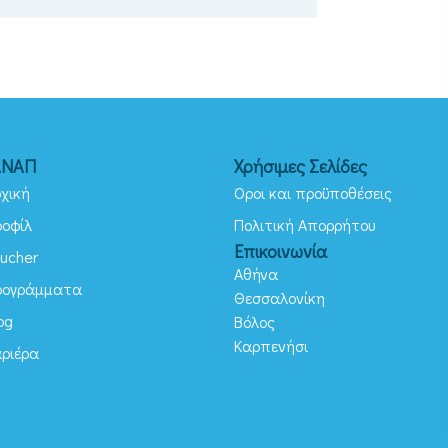
ΑΝΑΠ
Χρήσιμες Σελίδες
χική
Όροι και προϋποθέσεις
ροφίλ
Πολιτική Απορρήτου
Επικοινωνία
ucher
Αθήνα
ρογράμματα
Θεσσαλονίκη
og
Βόλος
Καρπενήσι
αριέρα