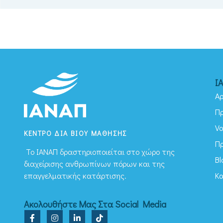
Ι
Αρ
Π
Vo
ΚΕΝΤΡΟ ΔΙΑ ΒΙΟΥ ΜΑΘΗΣΗΣ
Π
To ΙΑΝΑΠ δραστηριοποιείται στο χώρο της
Bl
διαχείρισης ανθρωπίνων πόρων και της
Κ
επαγγελματικής κατάρτισης.
Ακολουθήστε Μας Στα Social Media