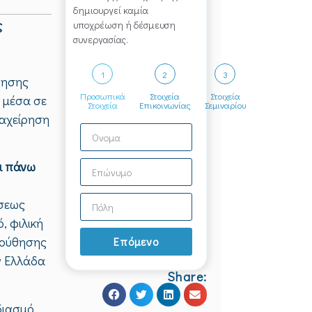
δημιουργεί καμία
ς
υποχρέωση ή δέσμευση
συνεργασίας.
1
2
3
θησης
Προσωπικά
Στοιχεία
Στοιχεία
 μέσα σε
Στοιχεία
Επικοινωνίας
Σεμιναρίου
ιαχείρηση
ι πάνω
σεως
, φιλική
λούθησης
Επόμενο
ν Ελλάδα
Share:
διασμό