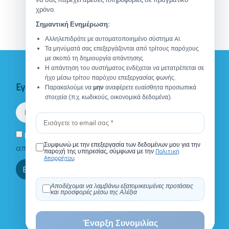
χρόνο.
Σημαντική Ενημέρωση:
Αλληλεπιδράτε με αυτοματοποιημένο σύστημα AI.
Τα μηνύματά σας επεξεργάζονται από τρίτους παρόχους
με σκοπό τη δημιουργία απάντησης.
Η απάντηση του συστήματος ενδέχεται να μετατρέπεται σε
ήχο μέσω τρίτου παρόχου επεξεργασίας φωνής.
Εγγραφείτε στο Newsletter
Παρακαλούμε να
μην
αναφέρετε ευαίσθητα προσωπικά
στοιχεία (π.χ. κωδικούς, οικονομικά δεδομένα).
Eνημερώθηκα για την
πολιτική
Συμφωνώ με την επεξεργασία των δεδομένων μου για την
απορρήτου.
Πολιτική
παροχή της υπηρεσίας, σύμφωνα με την
Απορρήτου
.
Τι είναι το ΙΑΝΑΠ?
Πού βρίσκεστε;
Ποιό είναι το ωράριο λε
Εγγραφή
Αποδέχομαι να λαμβάνω εξατομικευμένες προτάσεις
και προσφορές μέσω της Αλέξια
0 / 150
Έναρξη Συνομιλίας
Powered by
Flowgeek