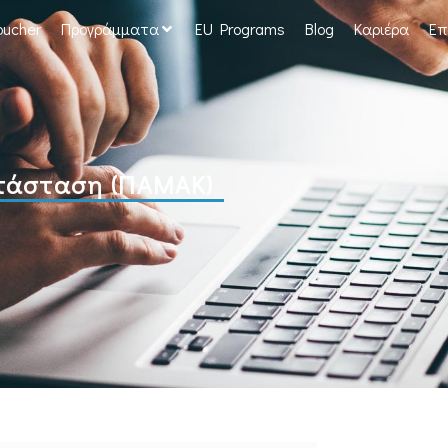
oucher
Προγράμματα
EU Programs
Blog
Καριέρα
Επ
ατάσταση (ΠΑΜΑΚ)