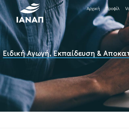
Αρχική
Προφίλ
V
Ειδική Αγωγή, Εκπαίδευση & Αποκ