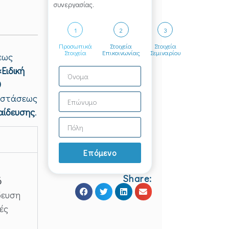
συνεργασίας.
1
2
3
Προσωπικά
Στοιχεία
Στοιχεία
Στοιχεία
Επικοινωνίας
Σεμιναρίου
εως
«Ειδική
0
ποστάσεως
αίδευσης
.
Επόμενο
Share:
ό
ίδευση
ές