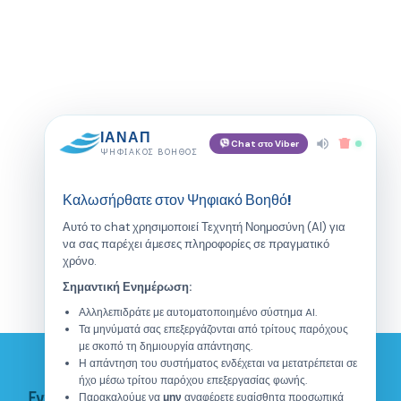
ΙΑΝΑΠ
Chat στο Viber
ΨΗΦΙΑΚΌΣ ΒΟΗΘΌΣ
Καλωσήρθατε στον Ψηφιακό Βοηθό!
Αυτό το chat χρησιμοποιεί Τεχνητή Νοημοσύνη (AI) για
να σας παρέχει άμεσες πληροφορίες σε πραγματικό
χρόνο.
Σημαντική Ενημέρωση:
Αλληλεπιδράτε με αυτοματοποιημένο σύστημα AI.
Τα μηνύματά σας επεξεργάζονται από τρίτους παρόχους
με σκοπό τη δημιουργία απάντησης.
Η απάντηση του συστήματος ενδέχεται να μετατρέπεται σε
ήχο μέσω τρίτου παρόχου επεξεργασίας φωνής.
Εγγραφείτε στο Newsletter
Παρακαλούμε να
μην
αναφέρετε ευαίσθητα προσωπικά