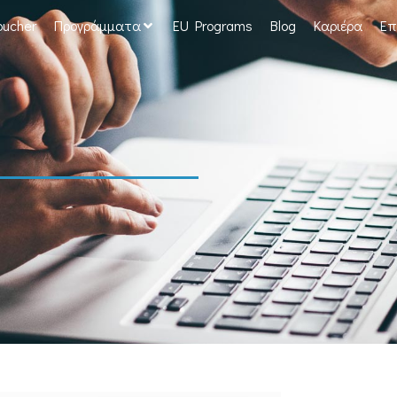
oucher
Προγράμματα
EU Programs
Blog
Καριέρα
Επ