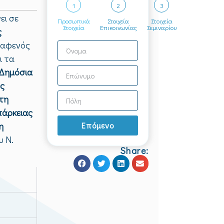
1
2
3
ει σε
Προσωπικά
Στοιχεία
Στοιχεία
Στοιχεία
Επικοινωνίας
Σεμιναρίου
ς
, αφενός
ι τα
 Δημόσια
ής
τη
πάρκειας
η
Επόμενο
υ Ν.
Share: