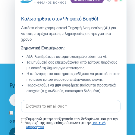
ΨΗΦΙΑΚΌΣ ΒΟΗΘΌΣ
Καλωσήρθατε στον Ψηφιακό Βοηθό!
Αυτό το chat χρησιμοποιεί Τεχνητή Νοημοσύνη (AI) για
να σας παρέχει άμεσες πληροφορίες σε πραγματικό
χρόνο.
Σημαντική Ενημέρωση:
Αλληλεπιδράτε με αυτοματοποιημένο σύστημα AI.
Τα μηνύματά σας επεξεργάζονται από τρίτους παρόχους
με σκοπό τη δημιουργία απάντησης.
Η απάντηση του συστήματος ενδέχεται να μετατρέπεται σε
ήχο μέσω τρίτου παρόχου επεξεργασίας φωνής.
Εγγραφείτε στο Newsletter
Παρακαλούμε να
μην
αναφέρετε ευαίσθητα προσωπικά
στοιχεία (π.χ. κωδικούς, οικονομικά δεδομένα).
Eνημερώθηκα για την
πολιτική
Συμφωνώ με την επεξεργασία των δεδομένων μου για την
απορρήτου.
Πολιτική
παροχή της υπηρεσίας, σύμφωνα με την
Απορρήτου
.
Τι είναι το ΙΑΝΑΠ?
Πού βρίσκεστε;
Ποιό είναι το ωράριο λε
Εγγραφή