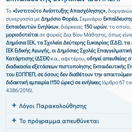
Το
«Ινστιτούτο Ανάπτυξης Απασχόλησης»,
διοργανών
συνεργασία με
Δημόσιο Φορέα,
Σεμινάριο
Εκπαίδευση
Εκπαιδευτών Ενηλίκων
, διάρκειας
150 ωρών
, το οποίο
μοριοδοτείται
σε φορείς Δια Βίου Μάθησης, όπως είνα
Δημόσια ΙΕΚ, τα Σχολεία Δεύτερης Ευκαιρίας (ΣΔΕ), τα
ΙΕΚ Ειδικής Αγωγής, οι Δημόσιες Σχολές Επαγγελματικ
Κατάρτισης (ΔΣΕΚ)
κ.α., αφετέρου,
οδηγεί απευθείας σ
διαδικασία εξετάσεων πιστοποίησης Εκπαιδευτικής Ε
του ΕΟΠΠΕΠ, σε όσους δεν διαθέτουν την απαιτούμεν
διδακτική εμπειρία (150 ώρες) σε ενήλικες
(άρθρο 67 το
4386/2016).
Λόγοι Παρακολούθησης
Το πρόγραμμα απευθύνεται