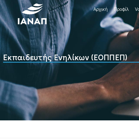
Αρχική
Προφίλ
V
Εκπαιδευτής Ενηλίκων (ΕΟΠΠΕΠ)